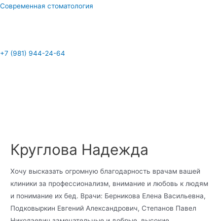
Перейти
Современная стоматология
к
содержимому
Меню
+7 (981) 944-24-64
Меню
Круглова Надежда
Хочу высказать огромную благодарность врачам вашей
клиники за профессионализм, внимание и любовь к людям
и понимание их бед. Врачи: Берникова Елена Васильевна,
Подковыркин Евгений Александрович, Степанов Павел
Николаевич замечательные и добрые, высокие