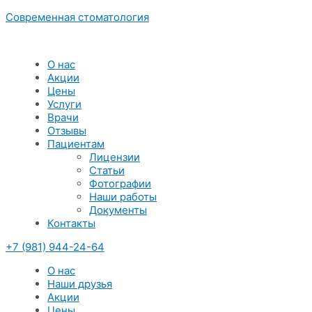
Перейти
Современная стоматология
к
содержимому
Меню
О нас
Акции
Цены
Услуги
Врачи
Отзывы
Пациентам
Лицензии
Статьи
Фотографии
Наши работы
Документы
Контакты
+7 (981) 944-24-64
Меню
О нас
Наши друзья
Акции
Цены